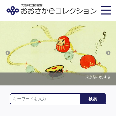
〔天神祭太鼓川渡図〕
［川崎造幣局の図］
東京祭のたすき
伏見土製入もの
大坂四天王寺
検索