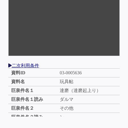
二次利用条件
資料ID
03-0005636
資料名
玩具帖
巨泉件名１
達磨（達磨起上り）
巨泉件名１読み
ダルマ
巨泉件名２
その他
巨泉件名２読み
ン
画題漢字
東京祭のたすき