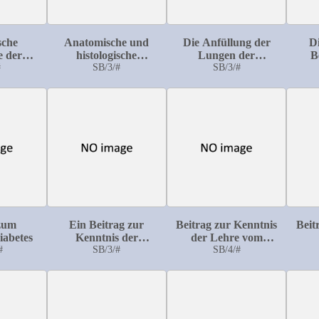
sche
Anatomische und
Die Anfüllung der
Di
e der
histologische
Lungen der
B
nen
#
Untersuchungen über
SB/3/#
geschlachteten
SB/3/#
Oel
 eines
den Bau und die
Schweine mit
htstieres
Ursachen des Hornes
Brühwasser und die
Klau
r Hoden
beim Perlhuhn
Methoden der
en
(Numida meleagris)
Verhütung der
Anfüllung
 zum
Ein Beitrag zur
Beitrag zur Kenntnis
Beit
iabetes
Kenntnis der
der Lehre vom
#
infectiösen
SB/3/#
Stoffwechsel der
SB/4/#
Mile
Euterentzündungen
Wiederkäuer
der Schafe