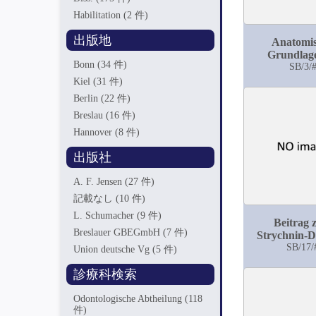
Habilitation
(2 件)
出版地
Anatomi
Grundlag
Bonn
(34 件)
erworbe
SB/3/
Azoospermie
Kiel
(31 件)
zweijähr. Zuc
Berlin
(22 件)
und Bau de
Breslau
(16 件)
Desselb
Hannover
(8 件)
出版社
A. F. Jensen
(27 件)
記載なし
(10 件)
L. Schumacher
(9 件)
Beitrag
Breslauer GBEGmbH
(7 件)
Strychnin-D
SB/17/
Union deutsche Vg
(5 件)
診療科検索
Odontologische Abtheilung
(118
件)