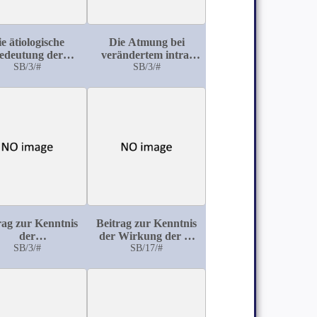
e ätiologische
Die Atmung bei
edeutung der
verändertem intra-
kuchenfütterung
SB/3/#
und extrapulmonalem
SB/3/#
für das
Drucke
engeschwür beim
Rinde
rag zur Kenntnis
Beitrag zur Kenntnis
der
der Wirkung der α-
hdrüsengeschwülste
SB/3/#
Cyan α-Milchsäure
SB/17/#
beim Hunde