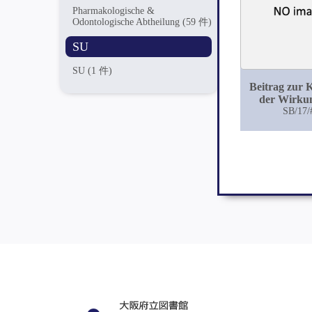
Pharmakologische &
Odontologische Abtheilung
(59 件)
SU
SU
(1 件)
Beitrag zur 
der Wirku
Acetylchlora
SB/17/