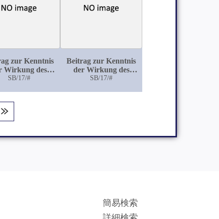
rag zur Kenntnis
Beitrag zur Kenntnis
r Wirkung des
der Wirkung des
Bromcyan
SB/17/#
Chloralhydrocyanid
SB/17/#
簡易検索
詳細検索