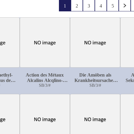
1
2
3
4
5
ethyl-
Action des Métaux
Die Amöben als
A
Aus dem
Alcalins Alcqlino-
Krankheitsursachen
Sek
n Istitut
#
Terreux et de
SB/3/#
bei den Haustieren
SB/3/#
von 
tät und
quelques uns
H
hospital
appartenant aux
rzigen
Familles voisines sur
reslau)
le nerf, sur le muscle
et sur le cœur de la
grenouille