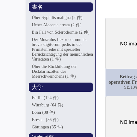
書名
Über Syphilis maligna
(2 件)
Ueber Alopecia areata
(2 件)
Ein Fall von Sclerodermie
(2 件)
Der Musculus flexor communis
brevis digitorum pedis in der
Primatenreihe mit spezieller
Berücksichtigung der menschlichen
Varietäten
(1 件)
Über die Rückbildung der
Dickdarmzotten des
Meerschweinchens
(1 件)
Beitrag 
operativen Fr
大学
der Mittelo
SB/13/
(Pa.-anatom
Berlin
(124 件)
Klinische
experimentell
Würzburg
(64 件)
Bonn
(38 件)
Breslau
(36 件)
Göttingen
(35 件)