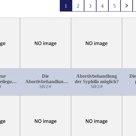
1
2
3
4
5
zur
Die
Abortivbehandlung
Die
eilegung
Abortivbehandlung
der Syphilis möglich?
hrräume
#
der Syphilis
SB/2/#
SB/2/#
B
ische,
 und
e Arbeit)