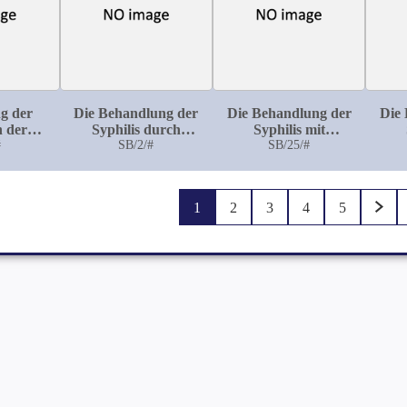
g der
Die Behandlung der
Die Behandlung der
Die
n der
Syphilis durch
Syphilis mit
hen
#
Calomelinjectionen
SB/2/#
intramuskulären
SB/25/#
: Nach
Injektionen von
In
ial der
Thymolquecksilber
H
urgschen
oxyd
1
2
3
4
5
zu Bonn
en 1895-