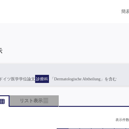
簡
示
ドイツ医学学位論文
診療科
「Dermatologische Abtheilung」を含む
リスト表示
表示件