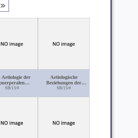
 Aetiologie der
Aetiologische
puerperalen
Beziehungen der
lasencatarrhe
SB/13/#
Syphilis
SB/15/#