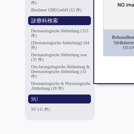
件)
Breslauer GBEGmbH
(15 件)
診療科検索
Dermatologische Abtheilung
(315
件)
Behandlun
Strikture
[Dermatologische Abtheilung]
(64
männlic
SB/4/
件)
Harnröhre
Dermatologische Abtheilung usw.
krankenmater
(35 件)
Königl. chir
Oto-laryngologische Abtheilung &
Univklinik 
Dermatologische Abtheilung
(33
aus den Jahr
件)
1900
Dermatologische & Physiologische
Abtheilung
(28 件)
SU
SU
(11 件)