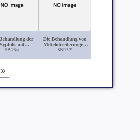
 Behandlung der
Die Behandlung von
Syphilis mit
Mittelohreiterungen
subcutanen
SB/25/#
SB/13/#
mit
jektionen von
Stauungshyperämie
ydrargyrum
nach Bier
atum carbolicum