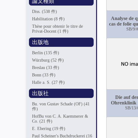
論文種類
Diss.
(538 件)
Analyse de q
Habilitation
(8 件)
cas de folie q
Thèse pour obtenir le titre de
SB/9/
Privat-Docent
(1 件)
出版地
Berlin
(135 件)
Würzburg
(52 件)
Breslau
(33 件)
Bonn
(33 件)
Halle a. S.
(27 件)
出版社
Die auf de
Ohrenklinik 
Bu. von Gustav Schade (OF)
(41
während des 
SB/13/
件)
Decenni
HofBu von C. A. Kaemmerer &
beobachtete
Co.
(21 件)
von Erysi
E. Ebering
(19 件)
Paul Scheiner's Buchdruckerei
(16