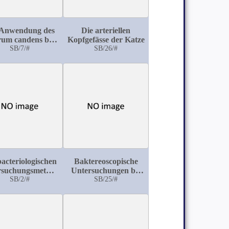
 Anwendung des
Die arteriellen
rum candens bei
Kopfgefässe der Katze
lcus serpens
SB/7/#
SB/26/#
bacteriologischen
Baktereoscopische
rsuchungsmethoden
Untersuchungen bei
ei chronischer
SB/2/#
Urethritis, Colpitis
SB/25/#
onorrhoe des
und Cervicalkatarrh
Mannes