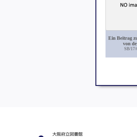
Ein Beitrag z
von d
Ophthalmople
SB/17/
progressiver 