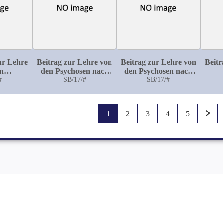
ur Lehre
Beitrag zur Lehre von
Beitrag zur Lehre von
Beitr
en
den Psychosen nach
den Psychosen nach
gien bei
#
Infektionskrankheiten:
SB/17/#
SB/17/#
Unfall
Zwan
Paralyse
Psychose bei
Diphtherie
1
2
3
4
5