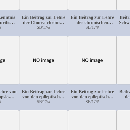
Kenntnis
Ein Beitrag zur Lehre
Ein Beitrag zur Lehre
Beitr
uritis
der Chorea chronica
der chronischen
Schw
ica
#
progressiva
SB/17/#
progressiven
SB/17/#
(Huntington'sche
Ophtalmoplegie bei
Chorea)
progressiver Paralyse
ehre von
Ein Beitrag zur Lehre
Ein Beitrag zur Lehre
Beitr
psie-
von den epileptischen
von den epileptischen
de
sen
#
Dämmerzuständen
SB/17/#
Verwirrtheitszuständen
SB/17/#
G
nebst ihrer
forensischen
Würdigung