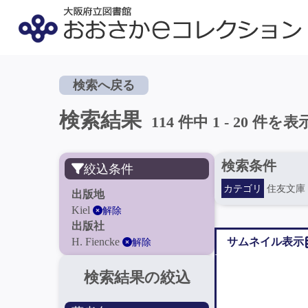
検索へ戻る
検索結果
114 件中 1 - 20 件を表
検索条件
絞込条件
カテゴリ
住友文庫
出版地
Kiel
解除
出版社
H. Fiencke
サムネイル表示
解除
検索結果の絞込