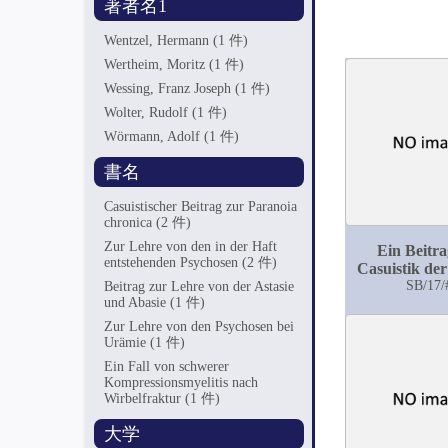
著者名1
Wentzel, Hermann
(1 件)
Wertheim, Moritz
(1 件)
Wessing, Franz Joseph
(1 件)
Wolter, Rudolf
(1 件)
Wörmann, Adolf
(1 件)
書名
Casuistischer Beitrag zur Paranoia
chronica
(2 件)
Zur Lehre von den in der Haft
Ein Beitra
entstehenden Psychosen
(2 件)
Casuistik de
chronica pro
SB/17/
Beitrag zur Lehre von der Astasie
und Abasie
(1 件)
(Huntingto
degenerative
Zur Lehre von den Psychosen bei
Urämie
(1 件)
Ein Fall von schwerer
Kompressionsmyelitis nach
Wirbelfraktur
(1 件)
大学