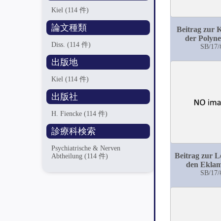
Kiel
(114 件)
論文種類
Beitrag zur 
der Polyne
Diss.
(114 件)
alkohol
SB/17/
出版地
Kiel
(114 件)
出版社
H. Fiencke
(114 件)
診療科検索
Psychiatrische & Nerven
Beitrag zur L
Abtheilung
(114 件)
den Eklam
Psycho
SB/17/