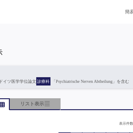
簡
示
ドイツ医学学位論文
診療科
「Psychiatrische Nerven Abtheilung」を含む
リスト表示
表示件