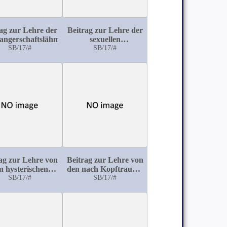
ag zur Lehre der
Beitrag zur Lehre der
angerschaftslähmungen
sexuellen
SB/17/#
Neurasthenie
SB/17/#
ag zur Lehre von
Beitrag zur Lehre von
n hysterischen
den nach Kopftrauma
ehstörungen
SB/17/#
auftretenden
SB/17/#
Geistesstörungen