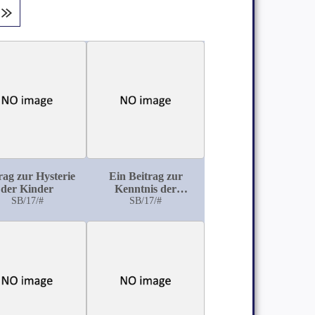
rag zur Hysterie
Ein Beitrag zur
der Kinder
Kenntnis der
SB/17/#
Poliomyelitis anterior
SB/17/#
acuta adultorum