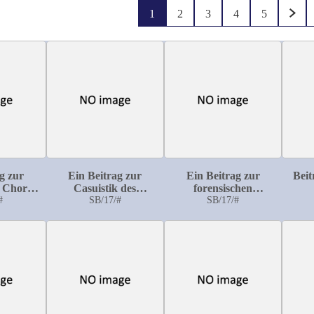
1
2
3
4
5
g zur
Ein Beitrag zur
Ein Beitrag zur
Beit
r Chorea
Casuistik des
forensischen
gressiva
#
Querulantenwahns
SB/17/#
Bedeutung der
SB/17/#
nsche,
chronischen Paranoia
 Chorea)