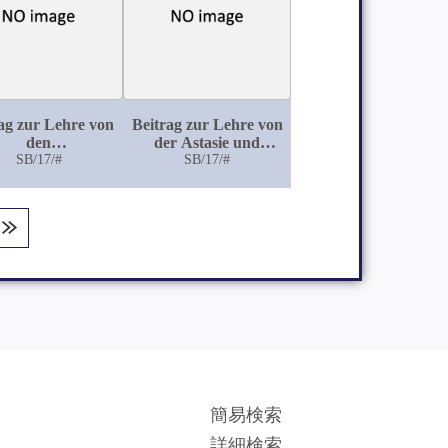
ag zur Lehre von
Beitrag zur Lehre von
den
der Astasie und
gsvorstellungen
SB/17/#
Abasie
SB/17/#
簡易検索
詳細検索