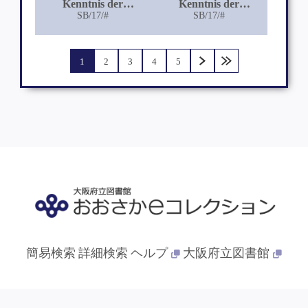
Kenntnis der
Kenntnis der
Poliomyelitis anterior
SB/17/#
Poliomyelitis anterior
SB/17/#
acuta adultorum
acuta infantum
1
2
3
4
5
簡易検索
詳細検索
ヘルプ
大阪府立図書館