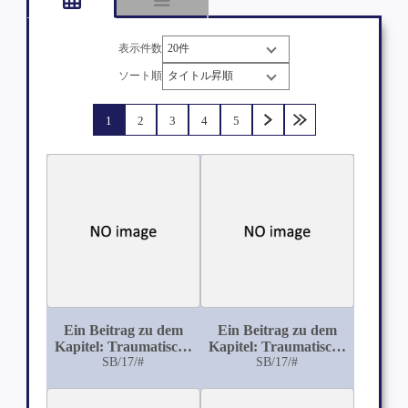
表示件数
ソート順
1
2
3
4
5
Ein Beitrag zu dem
Ein Beitrag zu dem
Kapitel: Traumatische
Kapitel: Traumatische
Kriegs-Neurosen und
SB/17/#
Psychosen
SB/17/#
Psychosen