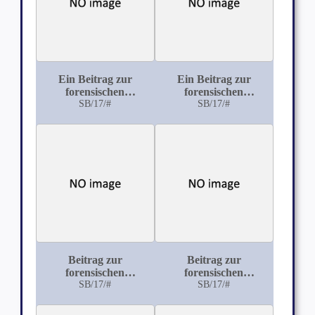
Ein Beitrag zur
Ein Beitrag zur
forensischen
forensischen
Bedeutung der
SB/17/#
Bedeutung der
SB/17/#
chronischen Paranoia
Depressionszustände
Beitrag zur
Beitrag zur
forensischen
forensischen
Beurteilung der
SB/17/#
Beurteilung des
SB/17/#
Schwachsinnszustände
Pathologischen
Rausches