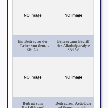
Ein Beitrag zu der
Beitrag zum Begriff
Lehre von dem
der Alkoholparalyse
Korsakowschen
SB/17/#
SB/17/#
Syptomenkomplexe
mit besonderer
Berücksichtigung
seiner traumatischen
Ätiologie
Beitrag zum
Beitrag zur Aetiologie
Facialiskrapf
und Symptomatologie