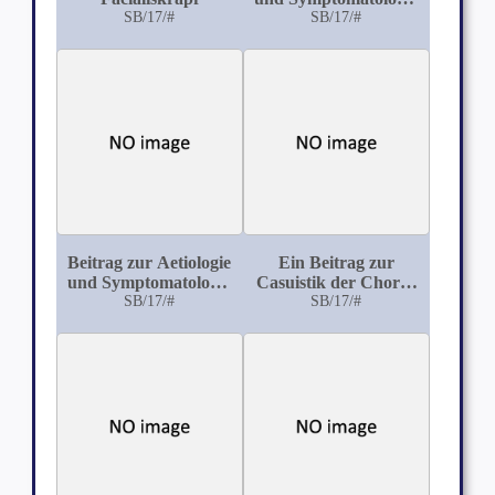
SB/17/#
der Katatonie
SB/17/#
Beitrag zur Aetiologie
Ein Beitrag zur
und Symptomatologie
Casuistik der Chorea
des Hydrocephalus
SB/17/#
chronica progressiva
SB/17/#
chronicus
(Huntingtonsche,
degenerative Chorea)