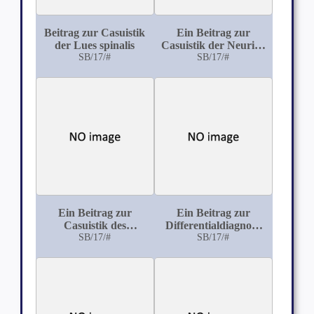
Beitrag zur Casuistik
Ein Beitrag zur
der Lues spinalis
Casuistik der Neuritis
SB/17/#
multiplex alcoholica
SB/17/#
mit Korsakow'scher
Psychose
Ein Beitrag zur
Ein Beitrag zur
Casuistik des
Differentialdiagnose
Querulantenwahns
SB/17/#
zwischen
SB/17/#
Encephalomalacie
und Tumor cerebri