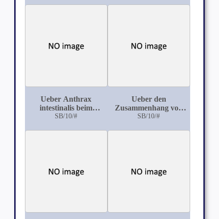
Lungenschnecken
Ueber Anthrax
Ueber den
intestinalis beim
Zusammenhang von
Menschen
SB/10/#
Herzschwielen mit
SB/10/#
Veränderungen der
Coronararterien