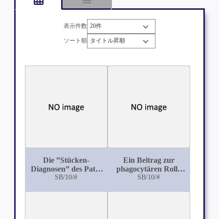
表示件数
ソート順
Die ”Stücken-
Ein Beitrag zur
Diagnosen” des Path.
phagocytären Rolle
en Instituts in
SB/10/#
der Riesenzellen
SB/10/#
Göttingen: Vom 1.
April 1878 bis 20.
Januar 1897