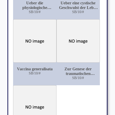
Ueber die
Ueber eine cystische
physiologische
Geschwulst der Leber
Wirkung des Conessin
SB/10/#
(Gallengangscystadenom)
SB/10/#
Vaccina generalisata
Zur Genese der
SB/10/#
traumatischen
Epithelzysten
SB/10/#
(Experimentelle
Untersuchung)