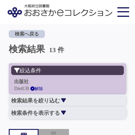
検索へ戻る
検索結果
13 件
絞込条件
出版社
DietUB
解除
検索結果を絞り込む
検索条件を表示する