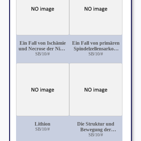
Ein Fall von Ischämie
Ein Fall von primären
und Necrose der Niere
Spindelzellensarkom
nach Thrombose der
SB/10/#
des untersten rechten
SB/10/#
art. und ven. Renalis
Cervikalnerven
Lithion
Die Struktur und
SB/10/#
Bewegung der
Samenfäden bei den
SB/10/#
einheimischen