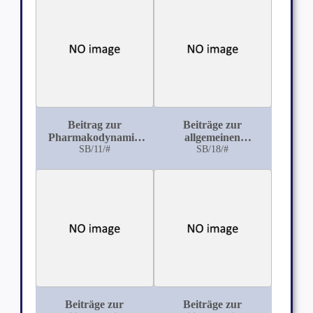
Beitrag zur
Beiträge zur
Pharmakodynamik
allgemeinen
SB/11/#
des
Nervenphysiologie
SB/18/#
Antimonwasserstoffes
Beiträge zur
Beiträge zur