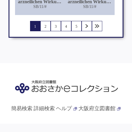
arzneilichen Wirkung
arzneilichen Wirkung
des Phenocollum
SB/11/#
des Thiols
SB/11/#
hydrochloricum
1
2
3
4
5
簡易検索
詳細検索
ヘルプ
大阪府立図書館