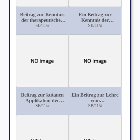
Beitrag zur Kenntnis
Ein Beitrag zur
der therapeutischen
Kenntnis der
Wirkung des
SB/11/#
Wirkung der Lobelia
SB/11/#
Copaivabalsams
inflata
Beitrag zur kutanen
Ein Beitrag zur Lehre
Applikation der
vom
Salicylsäure
SB/11/#
Muskelechinococcus
SB/11/#