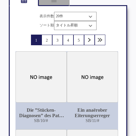
表示件数
ソート順
1
2
3
4
5
Die ”Stücken-
Ein anaërober
Diagnosen” des Path.
Eiterungserreger
en Instituts in
SB/10/#
SB/11/#
Göttingen: Vom 1.
April 1878 bis 20.