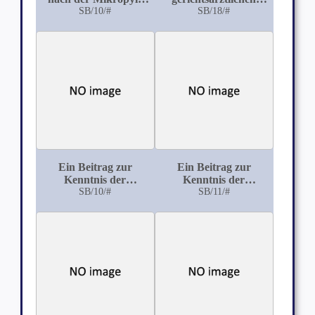
des Säugethier- Eies
SB/10/#
Würdigung der
SB/18/#
Verschwendungssucht
Ein Beitrag zur
Ein Beitrag zur
Kenntnis der
Kenntnis der
Lebensfähigkeit der
SB/10/#
Pharmakodynamik
SB/11/#
mit kleinsten
des Lycopodiums
Tröpfchen
versprühten
Bakterien