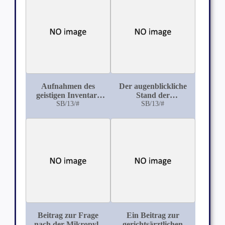
Januar 1897
Aufnahmen des
Der augenblickliche
geistigen Inventars
Stand der
Gesunder als
SB/13/#
hygienischen
SB/13/#
Massstab für
Einrichtungen an
Defektprüfungen bei
Bord S. M. Schiffe
Kranken
Beitrag zur Frage
Ein Beitrag zur
nach der Mikropyle
gerichtsärztlichen