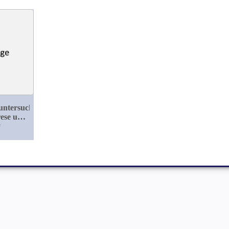
untersuchungen
ese und
öse und
#
che
rmie