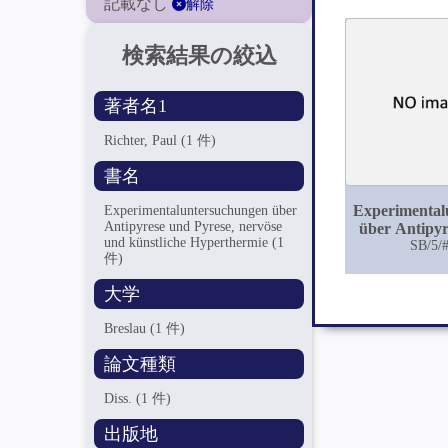
記載なし
解除
検索結果の絞込
著者名1
Richter, Paul
(1 件)
書名
Experimental
Experimentaluntersuchungen über
Antipyrese und Pyrese, nervöse
über Antipyr
und künstliche Hyperthermie
(1
Pyrese, nerv
SB/5/
件)
künstli
Hyperthe
大学
Breslau
(1 件)
論文種類
Diss.
(1 件)
出版地