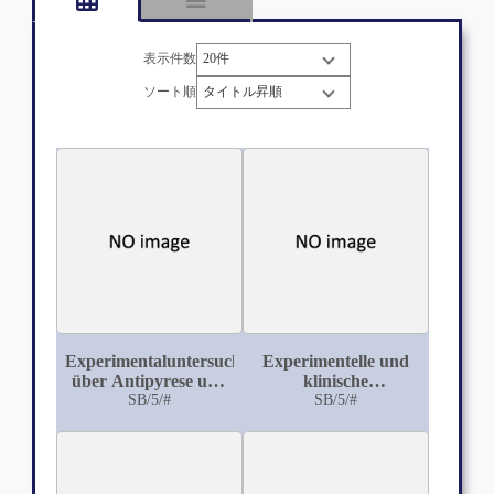
表示件数
ソート順
Experimentaluntersuchungen
Experimentelle und
über Antipyrese und
klinische
Pyrese, nervöse und
SB/5/#
Untersuchungen zur
SB/5/#
künstliche
Frage der
Hyperthermie
Äthernarkosen: I. Das
histologische
Verhalten der