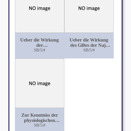
parenchymatösen
Organe nach längerer
Äthernarkose
Ueber die Wirkung
Ueber die Wirkung
der
des Giftes der Naja
Hydronaphtylamine
SB/5/#
tripudians
SB/5/#
auf den thierischen
Organismus
Zur Kenntniss der
physiologischen
Wirkung der
SB/5/#
hydrolytischen