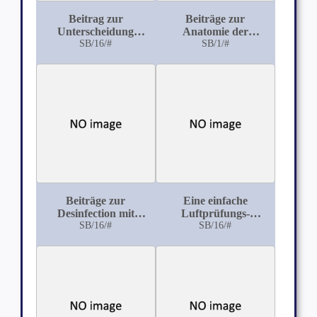
Beitrag zur
Beiträge zur
Unterscheidung
Anatomie der
zwischen
SB/16/#
Simarubaceenrinden
SB/1/#
Typhusbacillus und
unter besonderer
bacter. Coli commune
Berücksichtigung der
zurzeit im Handel
befindlichen Cortices
simarubae
Beiträge zur
Eine einfache
Desinfection mit
Luftprüfungs-
Wasserdampf
SB/16/#
Methode auf
SB/16/#
Kohlensäure mit
wissenschaftlicher
Grundlage