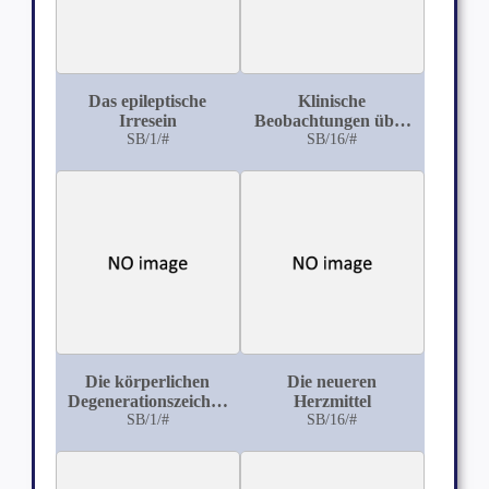
Das epileptische
Klinische
Irresein
Beobachtungen über
SB/1/#
die Wirkung des
SB/16/#
Agurins auf die
Diurese und den
Blutdruck
Die körperlichen
Die neueren
Degenerationszeichen
Herzmittel
bei Geisteskranken
SB/1/#
SB/16/#