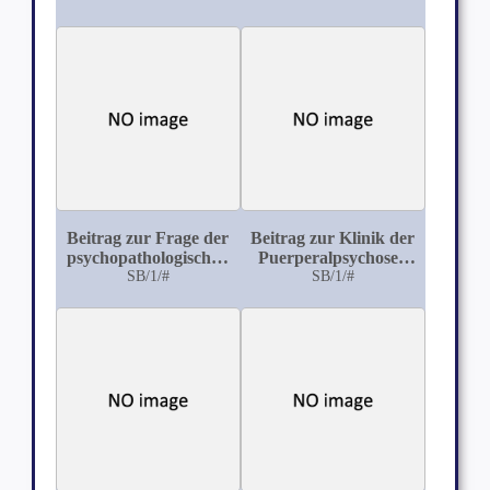
Knochen in
forensischer
Beziehung unter
spezieller
Berücksichtigung der
histologischen
Verhältnisse
Beitrag zur Frage der
Beitrag zur Klinik der
psychopathologischen
Puerperalpsychosen
Heredität
SB/1/#
(Generationspsychosen)
SB/1/#