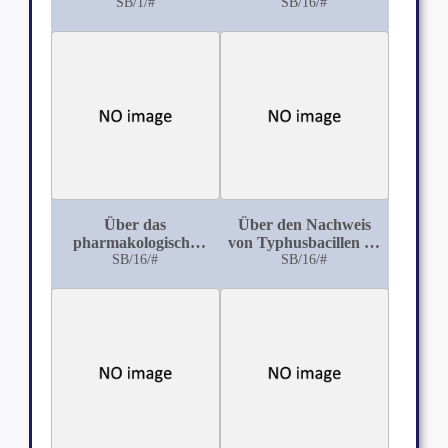
SB/1/#
Moorbrei und
SB/16/#
anderen
Aufschwemmungen
Über das
Über den Nachweis
pharmakologische
von Typhusbacillen im
Verhalten der
SB/16/#
Trinkwasser mittels
SB/16/#
Methylmorphimethine
chemischer
Fällungsmethoden,
insbesondere durch
Fällung mit
Eisenoxychlorid