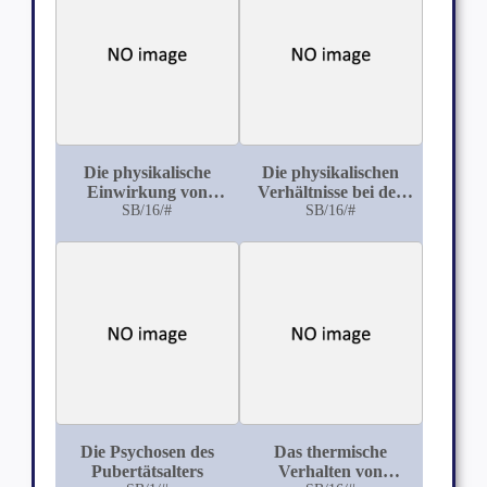
Die physikalische
Die physikalischen
Einwirkung von
Verhältnisse bei der
Sinkstoffen auf die im
SB/16/#
Inhalation zerstäubter
SB/16/#
Wasser befindlichen
Flüssigkeiten
Mikroorganismen
Die Psychosen des
Das thermische
Pubertätsalters
Verhalten von