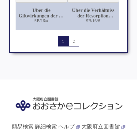
Über die
Über die Verhältniss
Giftwirkungen der als
der Resorption
Düngemittel
SB/16/#
hypertonischer
SB/16/#
verwandten
Natriumsulfat= und
Cyanverbindungen
Magnesiumsulfatlösungen
und ihrer
im Dünndarm
1
2
Zersetzungsprodukte
簡易検索
詳細検索
ヘルプ
大阪府立図書館