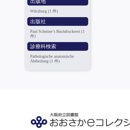
出版地
Würzburg
(1 件)
出版社
Paul Scheiner's Buchdruckerei
(1
件)
診療科検索
Pathologische anatomische
Abtheilung
(1 件)