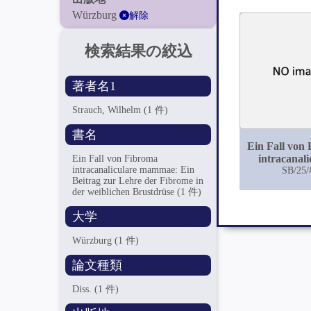
Würzburg
解除
検索結果の絞込
著者名1
Strauch, Wilhelm
(1 件)
書名
Ein Fall von
intracanali
Ein Fall von Fibroma
intracanaliculare mammae: Ein
mammae: Ein
SB/25/
Beitrag zur Lehre der Fibrome in
zur Lehre
der weiblichen Brustdrüse
(1 件)
Fibrome i
weiblichen Br
大学
Würzburg
(1 件)
論文種類
Diss.
(1 件)