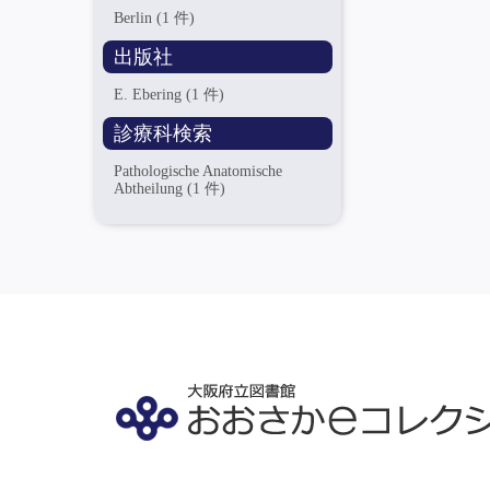
Berlin
(1 件)
出版社
E. Ebering
(1 件)
診療科検索
Pathologische Anatomische
Abtheilung
(1 件)