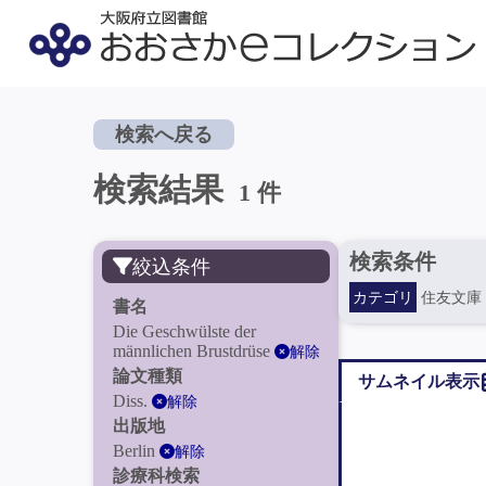
検索へ戻る
検索結果
1 件
検索条件
絞込条件
カテゴリ
住友文庫
書名
Die Geschwülste der
männlichen Brustdrüse
解除
論文種類
サムネイル表示
Diss.
解除
出版地
Berlin
解除
診療科検索