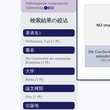
Pathologische Anatomische
Abtheilung
解除
検索結果の絞込
著者名1
Wollermann, Carl
(1 件)
書名
Die Geschwül
männlic
Die Geschwülste der männlichen
Brustdr
SB/2/
Brustdrüse
(1 件)
大学
Berlin
(1 件)
論文種類
Diss.
(1 件)
出版地