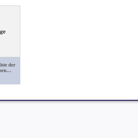
ste der
hen
üse
#