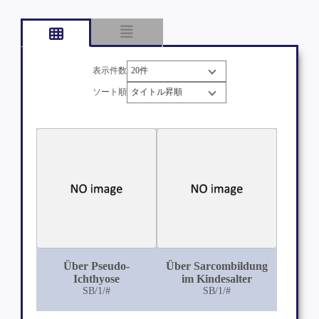
表示件数
ソート順
Über Pseudo-
Über Sarcombildung
Ichthyose
im Kindesalter
SB/1/#
SB/1/#