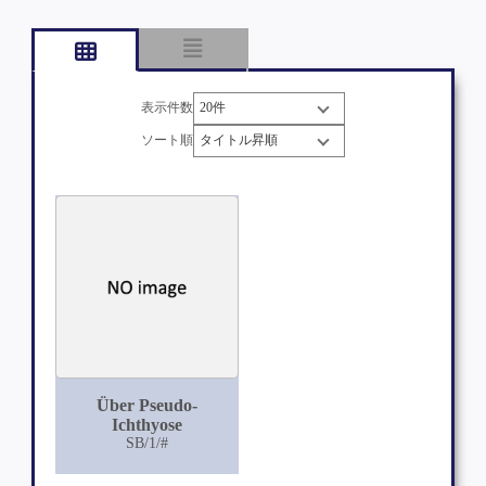
表示件数
ソート順
Über Pseudo-
Ichthyose
SB/1/#