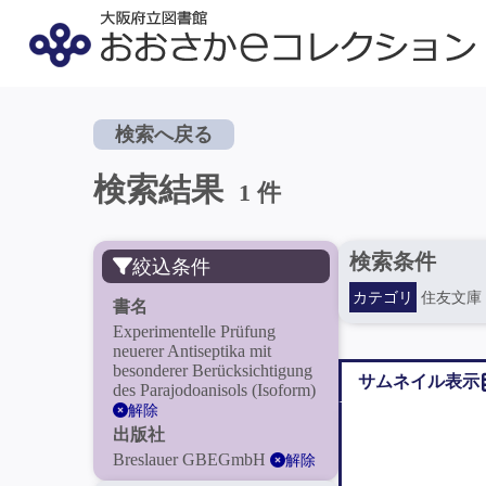
検索へ戻る
検索結果
1 件
検索条件
絞込条件
カテゴリ
住友文庫
書名
Experimentelle Prüfung
neuerer Antiseptika mit
besonderer Berücksichtigung
サムネイル表示
des Parajodoanisols (Isoform)
解除
出版社
Breslauer GBEGmbH
解除