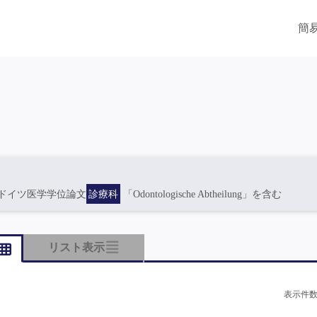
簡
ドイツ医学学位論文
診療科
「Odontologische Abtheilung」を含む
リスト表示
表示件