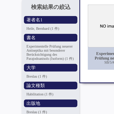
検索結果の絞込
著者名1
Heile, Bernhard
(1 件)
書名
Experimentelle Prüfung neuerer
Antiseptika mit besonderer
Experimen
Berücksichtigung des
Prüfung n
Parajodoanisols (Isoform)
(1 件)
Antiseptik
SB/5/
大学
besonde
Berücksichti
Parajodoan
Breslau
(1 件)
(Isofor
論文種類
Habilitation
(1 件)
出版地
Breslau
(1 件)