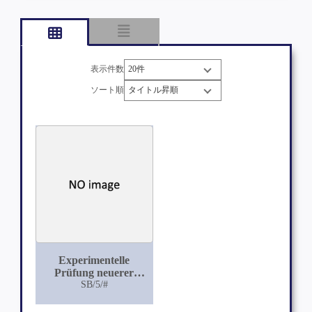
表示件数
ソート順
Experimentelle
Prüfung neuerer
Antiseptika mit
SB/5/#
besonderer
Berücksichtigung des