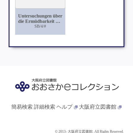
Untersuchungen über
die Ermüdbarkeit des
markhaltigen Nerven
SB/4/#
und über die
Gültigkeit des Alles-
oder Nichts-Gesetzes
bei demselben
簡易検索
詳細検索
ヘルプ
大阪府立図書館
© 2013- 大阪府立図書館. All Rights Reserved.