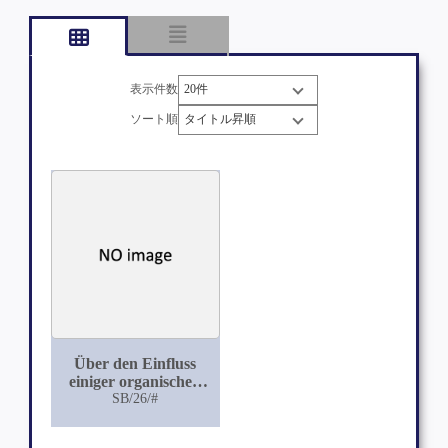
表示件数
ソート順
Über den Einfluss
einiger organischen
Neutralsalze auf den
SB/26/#
Ruhestrom und die
Erregbarkeit des