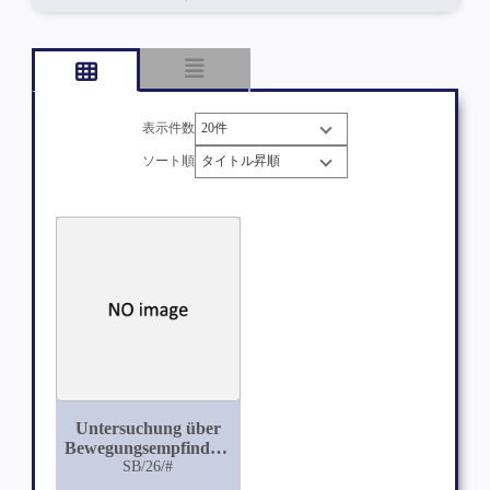
表示件数
ソート順
Untersuchung über
Bewegungsempfindungen
beim Beugen des
SB/26/#
rechten Armes im