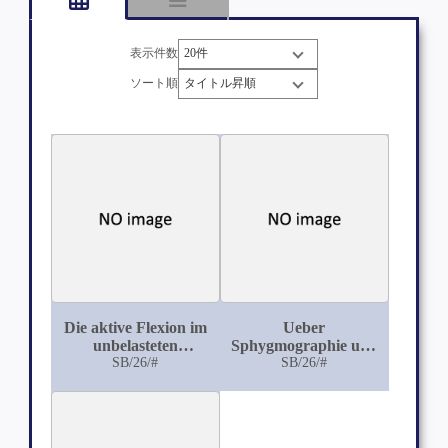
表示件数
ソート順
Die aktive Flexion im
Ueber
unbelasteten
Sphygmographie und
Kniegelenk
SB/26/#
ihre Anwendung beim
SB/26/#
Pferde und Rinde