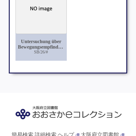
Untersuchung über
Bewegungsempfindungen
beim Beugen des
SB/26/#
rechten Armes im
Ellenbogengelenk
簡易検索
詳細検索
ヘルプ
大阪府立図書館