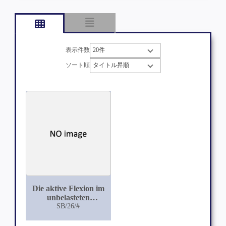
表示件数
ソート順
Die aktive Flexion im
unbelasteten
Kniegelenk
SB/26/#