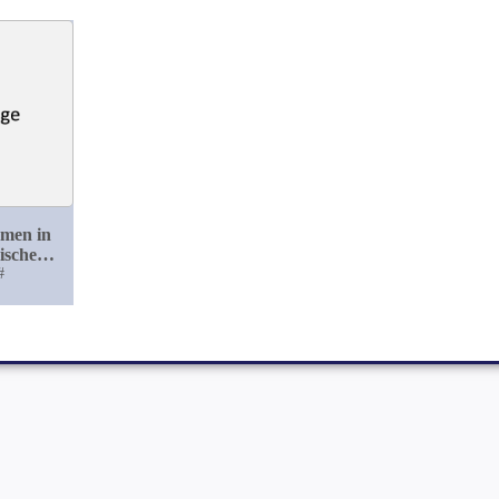
amen in
ischen
atur
#