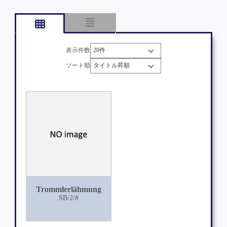
表示件数
ソート順
Trommlerlähmung
SB/2/#