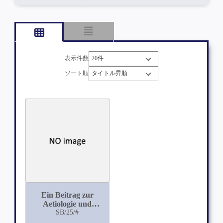
表示件数
ソート順
Ein Beitrag zur
Aetiologie und
Therapie des diabetes
SB/25/#
mellitus