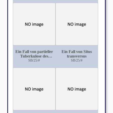
rechten unteren
syphilitischer Basis
Extremität
Ein Fall von partieller
Ein Fall von Situs
Tuberkulose des
transversus
Herzbeutels
SB/25/#
SB/25/#