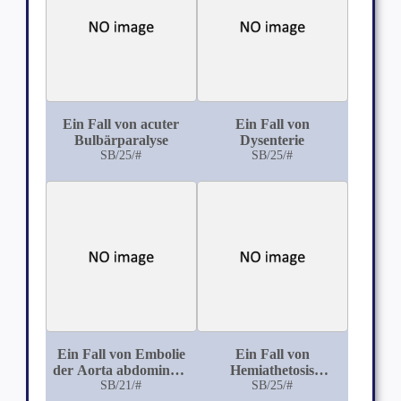
Ein Fall von acuter
Ein Fall von
Bulbärparalyse
Dysenterie
SB/25/#
SB/25/#
Ein Fall von Embolie
Ein Fall von
der Aorta abdominalis
Hemiathetosis
mit Gangrän der
SB/21/#
idiopathica auf
SB/25/#