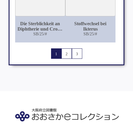
Die Sterblichkeit an
Stoffwechsel bei
Diphtherie und Croup
Ikterus
in den Jahren 1875-
SB/25/#
SB/25/#
1884: Ein Beitrag zur
Mortalitäts-Statistik
der Stadt Nürnberg
1
2
3