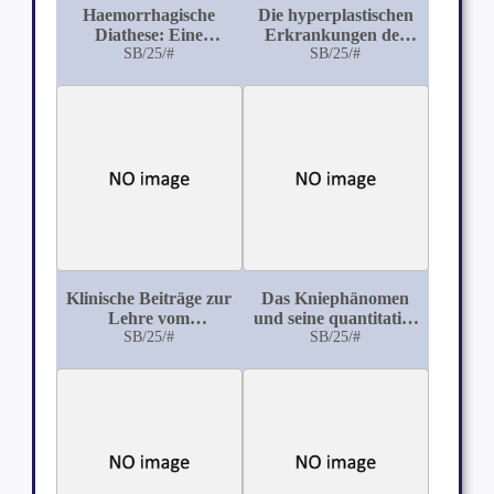
Haemorrhagische
Die hyperplastischen
Diathese: Eine
Erkrankungen der
Infektionskrankheit
SB/25/#
haematopoëtischen
SB/25/#
Organe (Milz,
Lymphdrüsen und
Knochenmark) mit
besonderer
Berücksichtigung der
Leukaemie und
Pseudoleukaemie im
Anschluss an einen
Fall von malignem
Lymphom
Klinische Beiträge zur
Das Kniephänomen
Lehre vom
und seine quantitative
hämorrhagischen
SB/25/#
Bestimmung
SB/25/#
Lungeninfarct