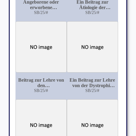
Angeborene oder
Ein Beitrag zur
erworbene
Ätiologie der
Pulmonalstenose?
SB/25/#
metastatischen
SB/25/#
Gelenkentzündungen
bei Erysipel
Beitrag zur Lehre von
Ein Beitrag zur Lehre
den
von der Dystrophia
Mediastinaltumoren
SB/25/#
muscularis
SB/25/#
progressiva