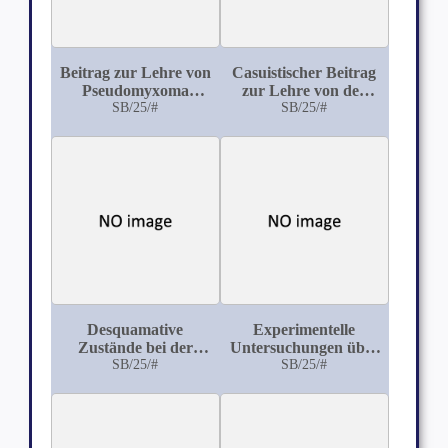
Beitrag zur Lehre von
Casuistischer Beitrag
Pseudomyxoma
zur Lehre von der
peritonei
SB/25/#
Urobilinurie mit
SB/25/#
gleichteitigem Icterus
Desquamative
Experimentelle
Zustände bei der
Untersuchungen über
parenchymatösen
SB/25/#
die Einatmung von
SB/25/#
Nephritis
Salpetersäure=Dämpfen