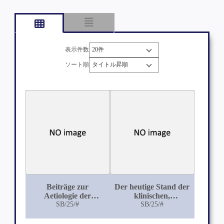
表示件数
ソート順
Beiträge zur
Der heutige Stand der
Aetiologie der
klinischen,
Paranephritis
SB/25/#
serologischen und
SB/25/#
bakteriologischen
Diagnose des Typhus