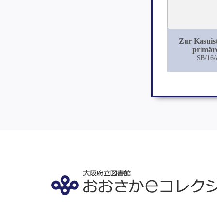
Zur Kasuist
primär
Lungenkr
SB/16/