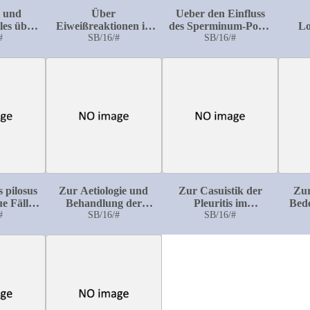
s und
Über
Ueber den Einfluss
les über
Eiweißreaktionen in
des Sperminum-Poehl
Lo
#
SB/16/#
der
auf den
SB/16/#
T
andlung
Cerebrospinalflüssigkeit
Stickstoffumsatz bei
Gesunder, Geistes-,
gleichmässig
Uro
heiten
und Nervenkranker
ernährten Personen
iner
 pilosus
Zur Aetiologie und
Zur Casuistik der
Zur
e Fälle
Behandlung der
Pleuritis im
Bed
mhosen-
#
progressiven
SB/16/#
Greisenalter
SB/16/#
he
s
perniciösen Anaemie