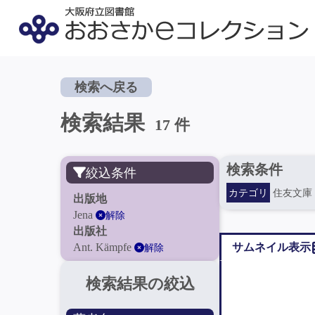
検索へ戻る
検索結果
17 件
検索条件
絞込条件
カテゴリ
住友文庫
出版地
Jena
解除
出版社
Ant. Kämpfe
サムネイル表示
解除
検索結果の絞込