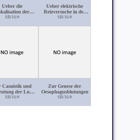
Ueber die
Ueber elektrische
kalisation der
Reizversuche in der
uberkulose im
SB/16/#
Rumpf- und
SB/16/#
weiblichen
Nackengegend des
genitalapparat
Grosshirns beim
Hunde
 Casuistik und
Zur Genese der
eutung der Lues
Oesophagusblutungen
reditaria tarda
SB/16/#
SB/16/#