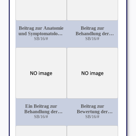
Beitrag zur Anatomie
Beitrag zur
und Symptomatologie
Behandlung der
der syphilitischen
SB/16/#
Lungenschwindsucht
SB/16/#
Affectionen der Leber
durch Natrium
benzoïcum
Ein Beitrag zur
Beitrag zur
Behandlung der
Bewertung der
progressiven Paralyse
SB/16/#
konjunktivalen und
SB/16/#
kutanen
Tuberkulinreaktion