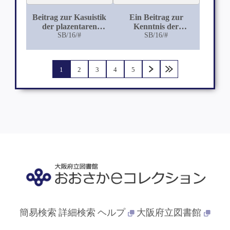
Beitrag zur Kasuistik
Ein Beitrag zur
der plazentaren
Kenntnis der
tuberkulösen
SB/16/#
Bernhardt'schen
SB/16/#
Infektion mit
Sensibilitätsstörung
vergleichenden
am Oberschenkel im
histologischen
Gebiete des Nervus
1
2
3
4
5
Untersuchungen
cutaneus femoris
externus
簡易検索
詳細検索
ヘルプ
大阪府立図書館