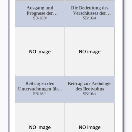
Ausgang und
Die Bedeutung des
Prognose der
Verschlusses der
Bleilähmung
SB/16/#
Gehirnarterien
SB/16/#
Beitrag zu den
Beitrag zur Aetiologie
Untersuchungen über
des Ileotyphus
das basisch salzsaure
SB/16/#
SB/16/#
Orexin