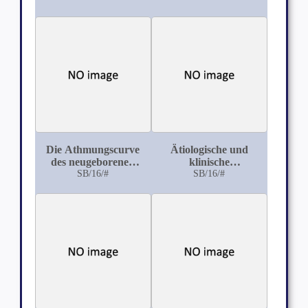
und
Krankheitsverhütung
an Bord von
Kriegsschiffen
Die Athmungscurve
Ätiologische und
des neugeborenen
klinische
Menschen
SB/16/#
Untersuchungen über
SB/16/#
das
Prodromalstadium
der Paralyse