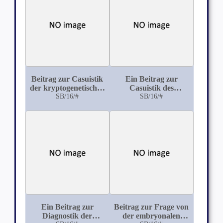
Beitrag zur Casuistik
Ein Beitrag zur
der kryptogenetischen
Casuistik des
Septikopyämie
SB/16/#
primären
SB/16/#
Pleuraechinococcus
Ein Beitrag zur
Beitrag zur Frage von
Diagnostik der
der embryonalen