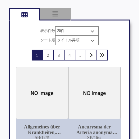
表示件数
ソート順
1
2
3
4
5
Allgemeines über
Aneurysma der
Krankheiten,
Arteria anonyma
Krankheitsurschen
SB/17/#
iliaca sinistra
SB/16/#