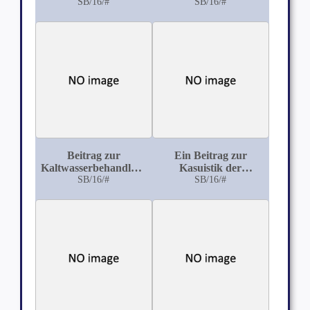
Neubildungen in der
SB/16/#
Uebertragbarkeit der
SB/16/#
hintern Schädelgrube
Tuberculose
Beitrag zur
Ein Beitrag zur
Kaltwasserbehandlung
Kasuistik der
bei Ileotyphus
SB/16/#
Petroleumvergiftung
SB/16/#