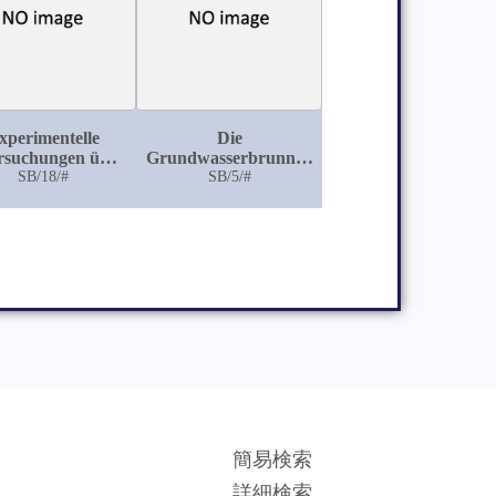
Wirkungen von
Aderlässen auf derart
vorbehandelte
Kaninchen)
xperimentelle
Die
rsuchungen über
Grundwasserbrunnen
nstaubinhalationen
SB/18/#
der Stadt Breslau
SB/5/#
 Lungenkranken
Thieren
簡易検索
詳細検索