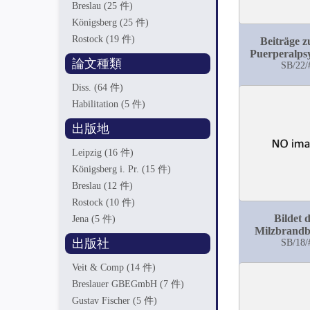
Breslau
(25 件)
Königsberg
(25 件)
Rostock
(19 件)
Beiträge z
Puerperalps
論文種類
SB/22/
Diss.
(64 件)
Habilitation
(5 件)
出版地
Leipzig
(16 件)
Königsberg i. Pr.
(15 件)
Breslau
(12 件)
Rostock
(10 件)
Bildet 
Jena
(5 件)
Milzbrandba
出版社
unter st
SB/18/
anaëro
Veit & Comp
(14 件)
Verhältni
Spore
Breslauer GBEGmbH
(7 件)
Gustav Fischer
(5 件)