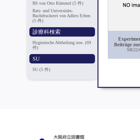
BS von Otto Kümmel
(5 件)
Rats- und Universitäts-
Buchdruckerei von Adlers Erben
(5 件)
診療科検索
Experimen
Hygienische Abtheilung usw.
(69
Beiträge zu
件)
von de
SB/22/
Selbstreinig
SU
Flüss
SU
(5 件)