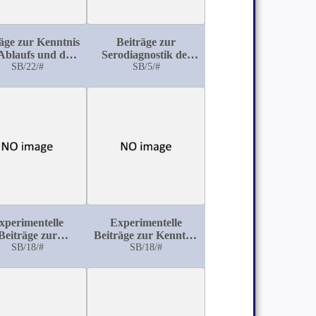
äge zur Kenntnis
Beiträge zur
Ablaufs und der
Serodiagnostik des
össe der durch
SB/22/#
Abdominaltyphus
SB/5/#
rococcus ureae
faciens bewirkten
stoffzersetzung
xperimentelle
Experimentelle
Beiträge zur
Beiträge zur Kenntnis
pfdesinfektion
SB/18/#
der Hämolysine (In
SB/18/#
Sonderheit: Ueber
Erzeugung
hämolytischer Sera
mittels kleiner Dosen
Erythrocyten und die