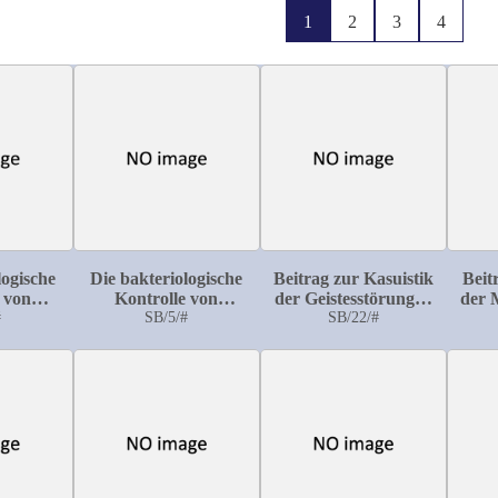
1
2
3
4
logische
Die bakteriologische
Beitrag zur Kasuistik
Beit
 von
Kontrolle von
der Geistesstörungen
der 
nlagen
#
Wasserwerken mit
SB/5/#
im Greisenalter
SB/22/#
Filtrationsanlagen
D
Pseud