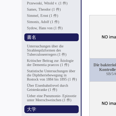
Przewoski, Witold v.
(1 件)
Sames, Theodor
(1 件)
Simmel, Ernst
(1 件)
Simonis, Adolf
(1 件)
Sydow, Hans von
(1 件)
書名
Untersuchungen über die
Strahlenpilzformen des
Tuberculoseerregers
(1 件)
Kritischer Beitrag zur Ätiologie
Die bakterio
der Dementia praecox
(1 件)
Kontrolle
Statistische Untersuchungen über
Sandfiltera
SB/5/
die Diphtheriebewegung in
Rostock von 1884 bis 1895
(1 件)
Über Eisenbahnfrevel durch
Geisteskranke
(1 件)
Ueber eine Pneumonie- Epizootie
unter Meerschweinchen
(1 件)
大学