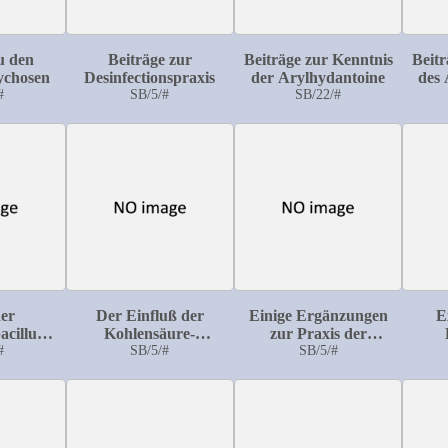
u den
Beiträge zur
Beiträge zur Kenntnis
Beitr
ychosen
Desinfectionspraxis
der Arylhydantoine
des 
#
SB/5/#
SB/22/#
Gr
Mik
lique
Harn
der
Der Einfluß der
Einige Ergänzungen
E
cillus
Kohlensäure-
zur Praxis der
reng
#
Einatmung auf
SB/5/#
Desinfection
SB/5/#
Dam
ben
Bergleute
ssen
n?