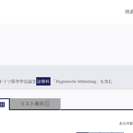
簡
ドイツ医学学位論文
診療科
「Hygienische Abtheilung」を含む
リスト表示
表示件