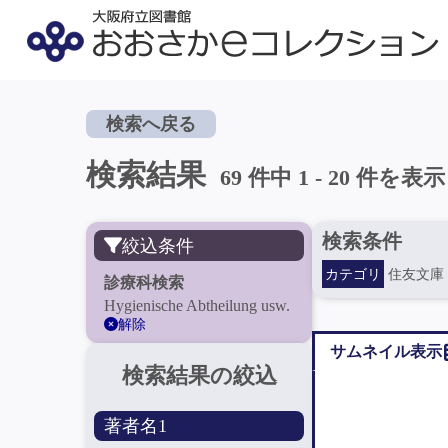
検索へ戻る
検索結果
69 件中 1 - 20 件を表示
検索条件
絞込条件
カテゴリ
住友文庫
診療科検索
Hygienische Abtheilung usw.
解除
サムネイル表示
検索結果の絞込
著者名1