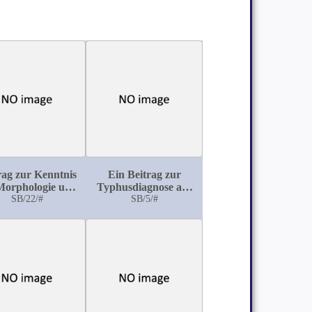
rag zur Kenntnis
Ein Beitrag zur
Morphologie und
Typhusdiagnose aus
Biologie der
SB/22/#
dem Stuhl mittelst des
SB/5/#
iphterie- und
v. Drigalski-
odiphtheriebacillen
Conradischen
Verfahrens