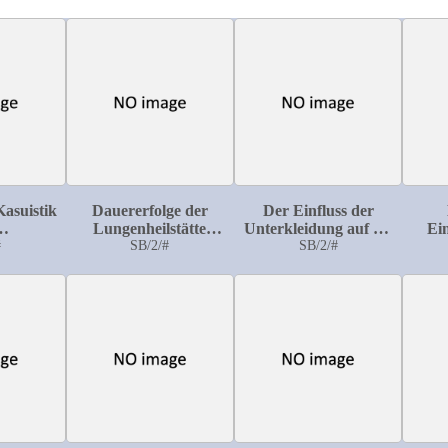
Kasuistik
Dauererfolge der
Der Einfluss der
Lungenheilstätte
Unterkleidung auf die
Ei
ninfektion
#
Kottbus bei Kolkwitz
SB/2/#
Wärmeregulation,
SB/2/#
Lich
der
speziell bei
Landesversicherungsanstalt
körperlicher Tätigkeit
Brandenburg