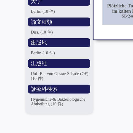
大学
Plötzliche To
im kalten
Berlin
(10 件)
SB/2/
論文種類
Diss.
(10 件)
出版地
Berlin
(10 件)
出版社
Uni.-Bu. von Gustav Schade (OF)
(10 件)
診療科検索
Hygienische-& Bakteriologische
Abtheilung
(10 件)