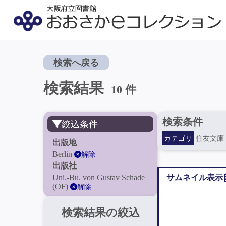
検索へ戻る
検索結果
10 件
検索条件
絞込条件
カテゴリ
住友文庫
出版地
Berlin
解除
出版社
Uni.-Bu. von Gustav Schade
サムネイル表示
(OF)
解除
検索結果の絞込