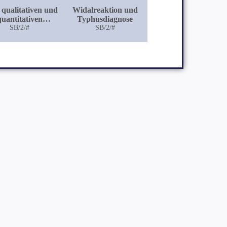
qualitativen und
Widalreaktion und
quantitativen
Typhusdiagnose
ozoennachweis im
SB/2/#
SB/2/#
Berliner
eitungswasser