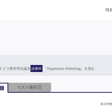
簡
ドイツ医学学位論文
診療科
「Hygienische Abtheilung」を含む
リスト表示
表示件