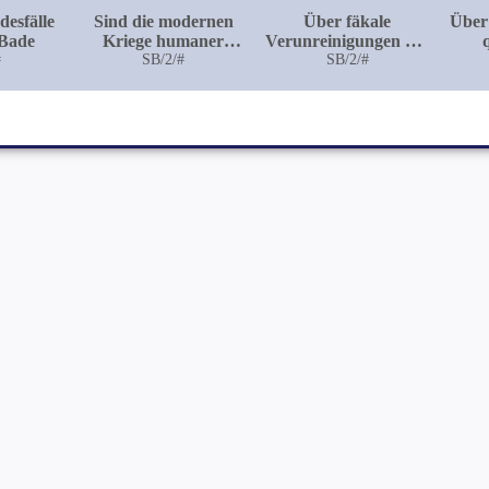
desfälle
Sind die modernen
Über fäkale
Über 
 Bade
Kriege humaner
Verunreinigungen auf
#
geworden?
SB/2/#
Obst und Gemüse
SB/2/#
Prot
L