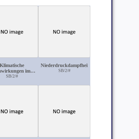
Klimatische
Niederdruckdampfheizung
nwirkungen im
SB/2/#
te der Statistik
SB/2/#