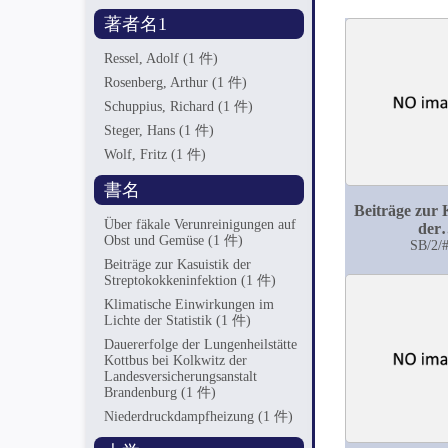
著者名1
Ressel, Adolf
(1 件)
Rosenberg, Arthur
(1 件)
Schuppius, Richard
(1 件)
Steger, Hans
(1 件)
Wolf, Fritz
(1 件)
書名
Beiträge zur 
Über fäkale Verunreinigungen auf
der
Obst und Gemüse
(1 件)
Streptokokke
SB/2/
Beiträge zur Kasuistik der
Streptokokkeninfektion
(1 件)
Klimatische Einwirkungen im
Lichte der Statistik
(1 件)
Dauererfolge der Lungenheilstätte
Kottbus bei Kolkwitz der
Landesversicherungsanstalt
Brandenburg
(1 件)
Niederdruckdampfheizung
(1 件)