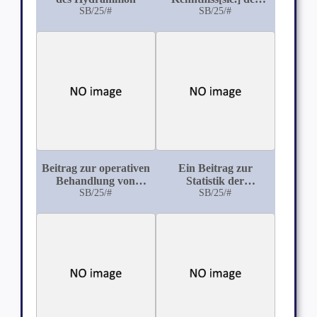
SB/25/#
Gebärmuttervorfalls
SB/25/#
Beitrag zur operativen
Ein Beitrag zur
Behandlung von
Statistik der
Ureter-Scheiden-
SB/25/#
Uterusmyome
SB/25/#
Fisteln