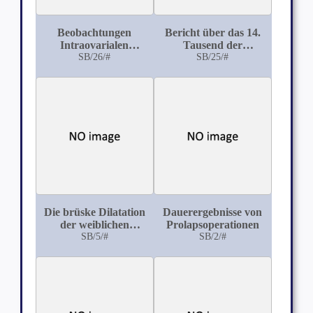
Beobachtungen
Bericht über das 14.
Intraovarialen
Tausend der
Injektionen
SB/26/#
Geburten in der Kgl.
SB/25/#
Universitätsfrauenklinik
zu Würzburg
Die brüske Dilatation
Dauerergebnisse von
der weiblichen
Prolapsoperationen
Harnröhre
SB/5/#
SB/2/#