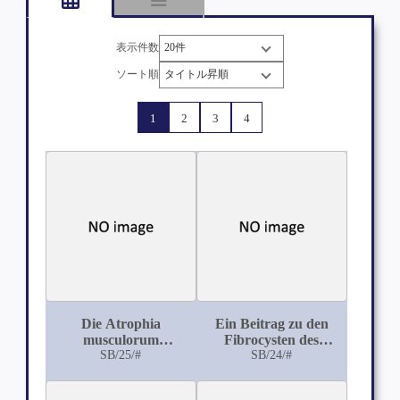
表示件数
ソート順
1
2
3
4
Die Atrophia
Ein Beitrag zu den
musculorum
Fibrocysten des
lipomatosa
SB/25/#
Uterus
SB/24/#