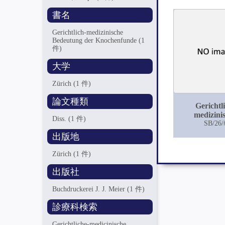
書名
Gerichtlich-medizinische
Bedeutung der Knochenfunde
(1
件)
大学
Zürich
(1 件)
論文種類
Gerichtl
medizini
Diss.
(1 件)
Bedeutun
SB/26/
Knochenf
出版地
Zürich
(1 件)
出版社
Buchdruckerei J. J. Meier
(1 件)
診療科検索
Gerichtliche-medicinische