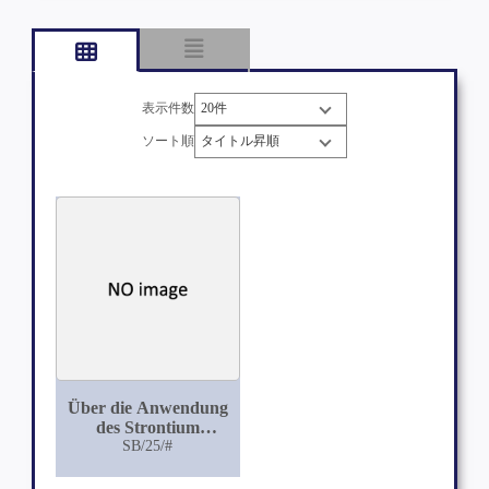
表示件数
ソート順
Über die Anwendung
des Strontium
lacticum als
SB/25/#
Diureticum