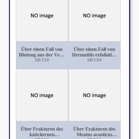
Über einen Fall von
Über einen Fall von
Blutung aus der Vena
Dermatitis exfoliativa
jugularis interna bei
SB/13/#
universalis
SB/13/#
Paracentese des
Trommelfells
Über Frakturen des
Über Frakturen des
knöchernen
Meatus acusticus