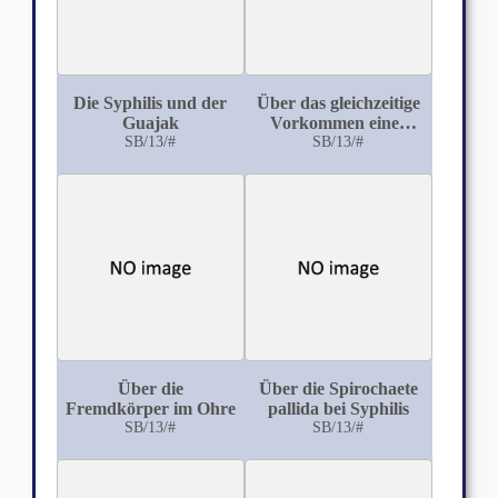
Die Syphilis und der
Über das gleichzeitige
Guajak
Vorkommen einer
SB/13/#
Neurofibromatose
SB/13/#
und Dermatitis
herpetiformis Duhring
Über die
Über die Spirochaete
Fremdkörper im Ohre
pallida bei Syphilis
SB/13/#
SB/13/#