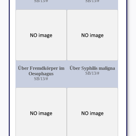
Gehörganges durch
SB/13/#
externus und des
SB/13/#
Gewalteinwirkung auf
Processus mastoideus
den Unterkiefer
durch direkte
Gewalteinwirkung
Über Fremdkörper im
Über Syphilis maligna
Oesophagus
SB/13/#
SB/13/#