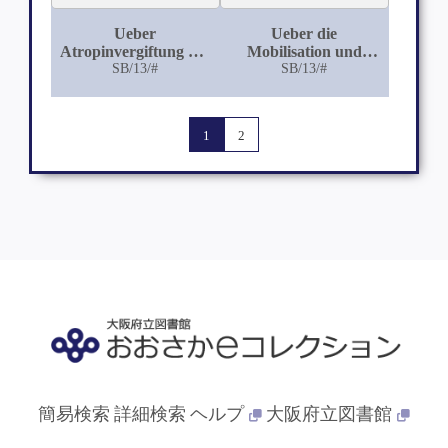
Ueber
Ueber die
Atropinvergiftung mit
Mobilisation und
besonderer
SB/13/#
Extraktion des in der
SB/13/#
Berücksichtigung
fenestra ovalis fixirten
eines neuen Falles
Steigbügels und die
Folgen für das Gehör
1
2
簡易検索
詳細検索
ヘルプ
大阪府立図書館