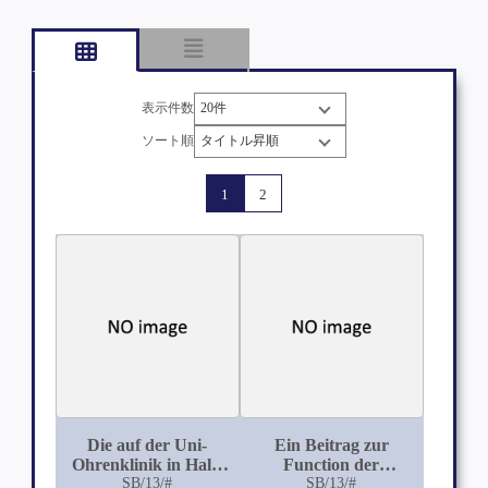
表示件数
ソート順
1
2
Die auf der Uni-
Ein Beitrag zur
Ohrenklinik in Halle
Function der
während des letzten
SB/13/#
Bogengänge des
SB/13/#