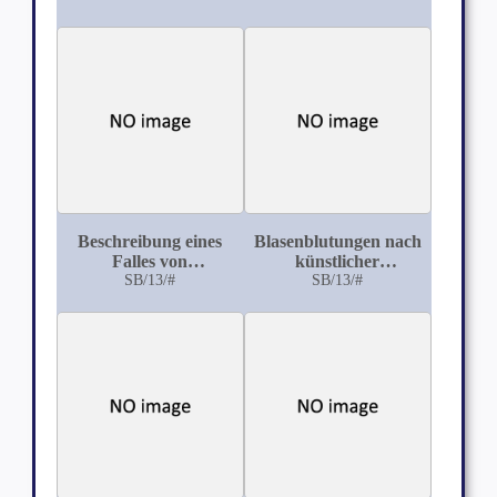
Decenniums
Labyrinths
beobachteten Fälle
von Erysipelas
Beschreibung eines
Blasenblutungen nach
Falles von
künstlicher
Sclerodermia
SB/13/#
Entleerung einer
SB/13/#
circumscri pta
chronisch gefüllten
Harnblase