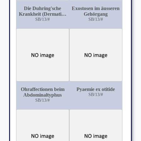
Die Duhring'sche
Exostosen im äusseren
Krankheit (Dermatitis
Gehörgang
herpetiformis)
SB/13/#
SB/13/#
Ohraffectionen beim
Pyaemie ex otitide
Abdominaltyphus
SB/13/#
SB/13/#