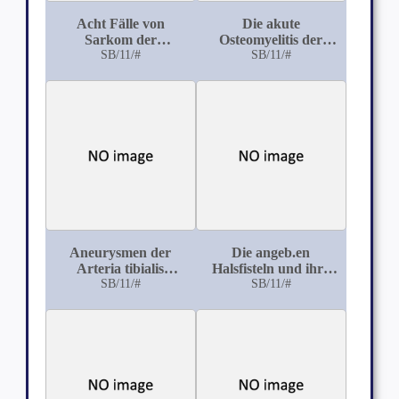
Acht Fälle von
Die akute
Sarkom der
Osteomyelitis der
Extremitäten-
SB/11/#
Wirbelsäule
SB/11/#
Knochen
Aneurysmen der
Die angeb.en
Arteria tibialis
Halsfisteln und ihre
anterior
SB/11/#
Behandlung
SB/11/#