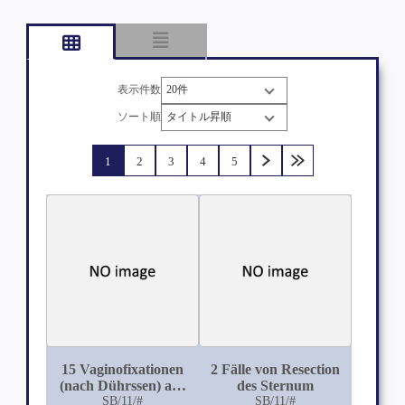
表示件数
ソート順
1
2
3
4
5
15 Vaginofixationen
2 Fälle von Resection
(nach Dührssen) aus
des Sternum
der Königlichen Univ-
SB/11/#
SB/11/#