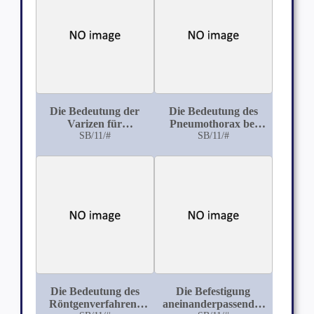
Krankheitfälle
Die Bedeutung der
Die Bedeutung des
Varizen für
Pneumothorax bei
Schwangere und
SB/11/#
Herzverletzungen
SB/11/#
Gebärende und ihre
Therapie
Die Bedeutung des
Die Befestigung
Röntgenverfahrens
aneinanderpassender