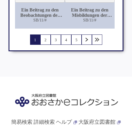
Ein Beitrag zu den
Ein Beitrag zu den
Beobachtungen der
Misbildungen der
carcinomatösen
SB/11/#
Vagina und des
SB/11/#
Degeneration des
Hymen
Fibromyoma uteri
1
2
3
4
5
簡易検索
詳細検索
ヘルプ
大阪府立図書館