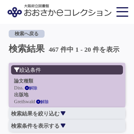
検索へ戻る
検索結果
467 件中 1 - 20 件を表示
絞込条件
論文種類
Diss.
解除
出版地
Greifswald
解除
検索結果を絞り込む
検索条件を表示する