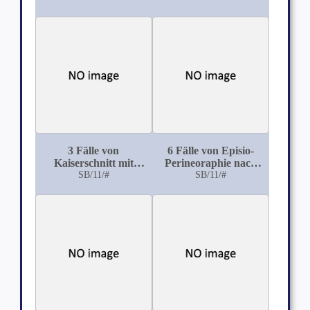
Frauenklinik zu
Greifswald
3 Fälle von
6 Fälle von Episio-
Kaiserschnitt mit
Perineoraphie nach
querem Fundalschnitt
SB/11/#
Sänger (Lawson Tait)
SB/11/#