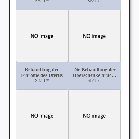
für die Diagnostik und
SB/11/#
Knochenflächen
SB/11/#
Therapie der
mittelst
Frakturen
pfriemenartiger
Stahlnadeln
Behandlung der
Die Behandlung der
Fibrome des Uterus
Oberschenkelbrüche
SB/11/#
mit frühzeitigen
SB/11/#
Bewegungen