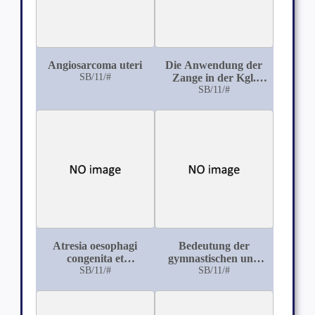
Angiosarcoma uteri
Die Anwendung der
SB/11/#
Zange in der Kgl.
Univ-Frauenklinik zu
SB/11/#
Greifswald in den
Jahren 1887-1896
Atresia oesophagi
Bedeutung der
congenita et
gymnastischen und
communicatio inter
SB/11/#
medico-mechanischen
SB/11/#
oesophagum et
Übungen für die
tracheam
Behandlung
chirurgischer