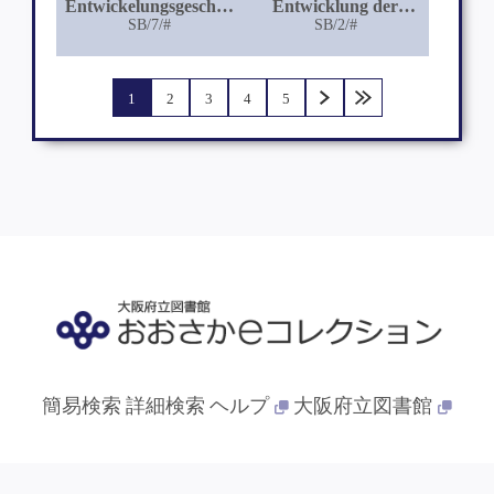
Entwickelungsgeschichte
Entwicklung der
der Cornea der
SB/7/#
Allantois der Vögel
SB/2/#
Säuger
1
2
3
4
5
簡易検索
詳細検索
ヘルプ
大阪府立図書館