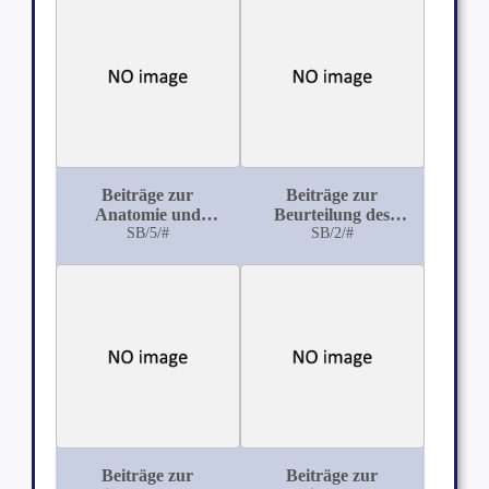
Beiträge zur
Beiträge zur
Anatomie und
Beurteilung des
Physiologie des
SB/5/#
Primitivstreifens des
SB/2/#
Herzens und der
Vogeleies
grossen Gefässstämme
der Wassersäugetiere
Beiträge zur
Beiträge zur