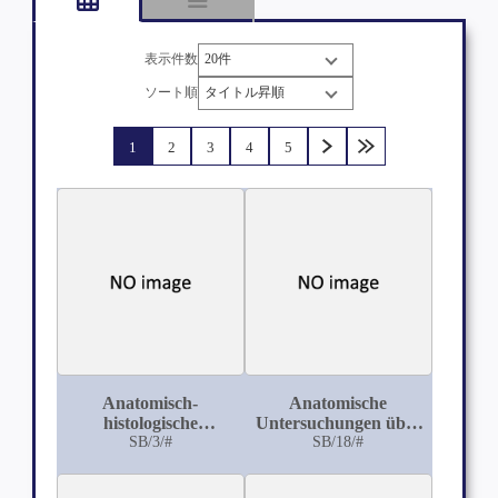
表示件数
ソート順
1
2
3
4
5
Anatomisch-
Anatomische
histologische
Untersuchungen über
Untersuchungen über
SB/3/#
das distale Ende des
SB/18/#
den Schild der
Femur
männlichen Suiden