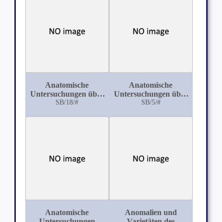
mit Berücksichtigung
der Fleischbeschau
Anatomische
Anatomische
Untersuchungen über
Untersuchungen über
die Cartilagines
SB/18/#
die Lymphwege der
SB/5/#
cuneiformes
Brust mit Bezug auf
(Wrisbergsche
die Ausbreitung des
Knorpel)
Mammacarcinoms
Anatomische
Anomalien und
Untersuchungen
Varietäten des