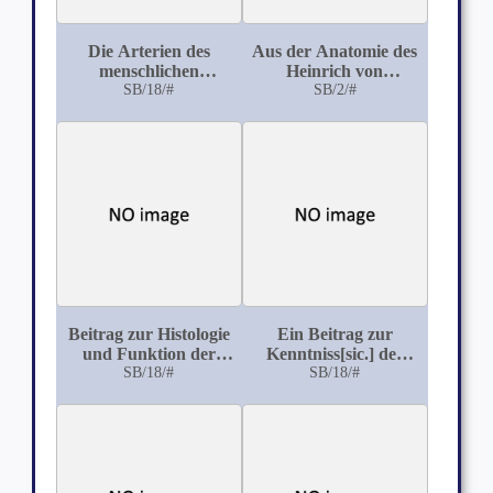
Die Arterien des
Aus der Anatomie des
menschlichen
Heinrich von
Kehlkopfes
SB/18/#
Mondeville
SB/2/#
Beitrag zur Histologie
Ein Beitrag zur
und Funktion der
Kenntniss[sic.] des
Schilddrüse
SB/18/#
Craniopagus frontalis
SB/18/#