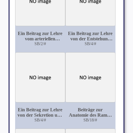
Ein Beitrag zur Lehre
Ein Beitrag zur Lehre
vom arteriellen
von der Entstehung
Gefäßsystem der
SB/2/#
SB/4/#
der
Niere (Anatomische
Zwerchfellsbrüche
Untersuchungen und
Chirurgische
Betrachtungen)
Ein Beitrag zur Lehre
Beiträge zur
von der Sekretion und
Anatomie des Ramus
Regeneration der
SB/4/#
maxillaris Nervi
SB/18/#
Schleimzellen
trigemini