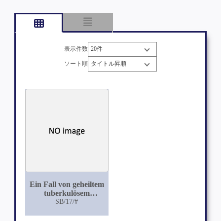
表示件数
ソート順
Ein Fall von geheiltem
tuberkulösem
Geschwüre
SB/17/#