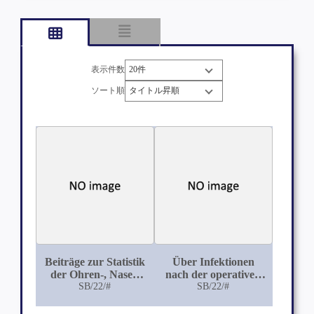
表示件数
ソート順
Beiträge zur Statistik
Über Infektionen
der Ohren-, Nasen
nach der operativen
SB/22/#
und
Entfernung
SB/22/#
Kehlkopfkrankheiten
hyperplastischer
auf Grund des in der
Rachenmandeln