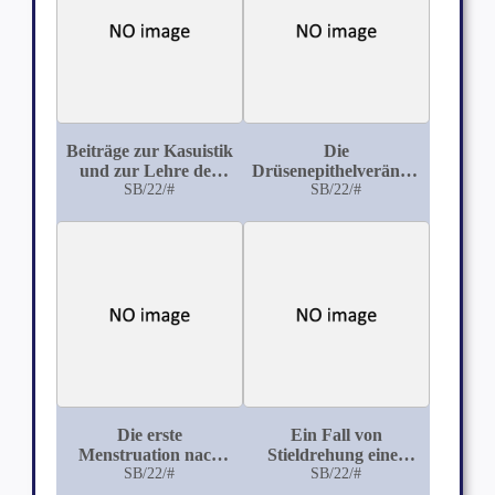
Beiträge zur Kasuistik
Die
und zur Lehre der
Drüsenepithelveränderungen
ektopischen
SB/22/#
SB/22/#
der
Schwangerschaft aus
Uterusschleimhaut im
der Universitäts-
Intervall und
Frauenklinik zu
Prämenstruum
Rostock (Schatz)
Die erste
Ein Fall von
Menstruation nach
Stieldrehung einer
der Entbindung
SB/22/#
Parovarialcyste
SB/22/#