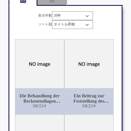
表示件数
ソート順
Die Behandlung der
Ein Beitrag zur
Beckenendlagen
Feststellung des
durch die äußere
SB/22/#
günstigsten
SB/22/#
Wendung
Zeitpunktes für die
Einleitung der
künstlichen
Frühgeburt