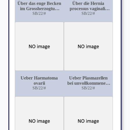
Über das enge Becken
Über die Hernia
im Grossherzogtum
processus vaginalis
Mecklenburg-
SB/22/#
encystica
SB/22/#
Schwerin
Ueber Haematoma
Ueber Plasmazellen
ovarii
bei unvollkommenem
SB/22/#
SB/22/#
Abort