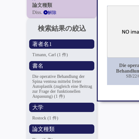
論文種類
Diss.
解除
検索結果の絞込
著者名1
Timann, Carl
(1 件)
書名
Die opera
Behandlun
Spina ventosa
SB/22/
Die operative Behandlung der
Spina ventosa mittelst freier
freier Auto
Autoplastik (zugleich eine Beitrag
(zugleich ein
zur Frage der funktionellen
zur Frage
Anpassung)
(1 件)
funktione
Anpassu
大学
Rostock
(1 件)
論文種類