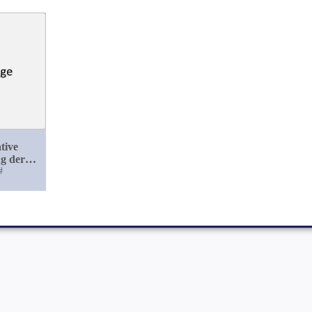
tive
g der
 mittelst
#
plastik
e Beitrag
 der
llen
ng)