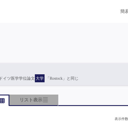
簡
ドイツ医学学位論文
大学
「Rostock」と同じ
リスト表示
表示件