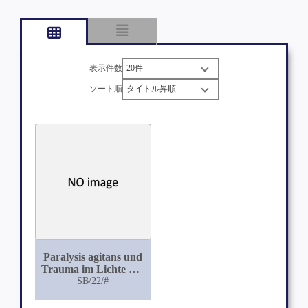
表示件数
ソート順
Paralysis agitans und
Trauma im Lichte der
Unfallheilkunde
SB/22/#