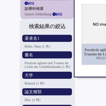
解除
診療科検索
Innere Abtheilung
解除
検索結果の絞込
著者名1
Röher, Hans
(1 件)
Paralysis agi
Trauma im Li
書名
Unfallheil
SB/22/
Paralysis agitans und Trauma im
Lichte der Unfallheilkunde
(1 件)
大学
Rostock
(1 件)
論文種類
Diss.
(1 件)