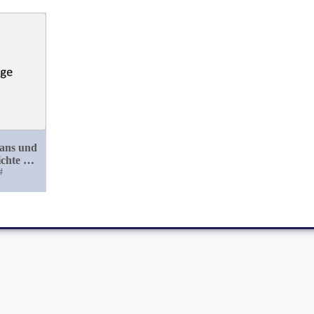
tans und
chte der
kunde
#