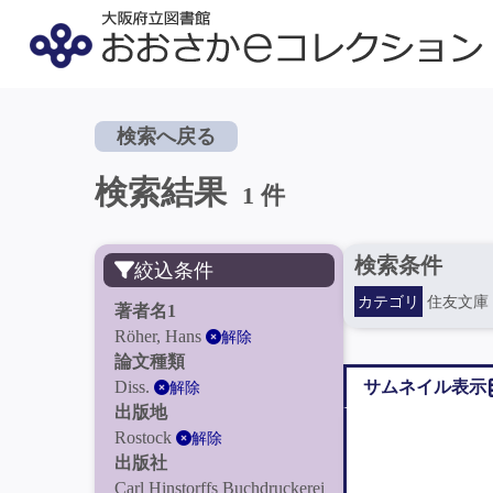
検索へ戻る
検索結果
1 件
検索条件
絞込条件
カテゴリ
住友文庫
著者名1
Röher, Hans
解除
論文種類
Diss.
サムネイル表示
解除
出版地
Rostock
解除
出版社
Carl Hinstorffs Buchdruckerei