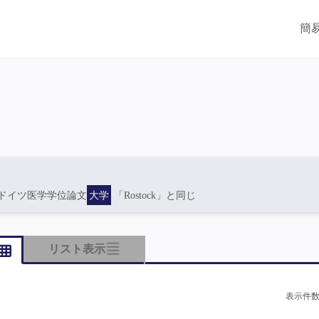
簡
ドイツ医学学位論文
大学
「Rostock」と同じ
リスト表示
表示件