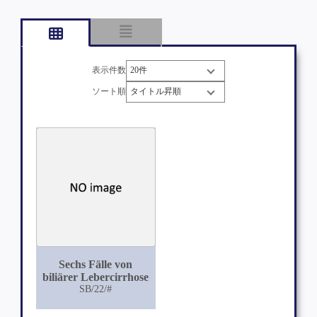
表示件数
ソート順
Sechs Fälle von
biliärer Lebercirrhose
SB/22/#