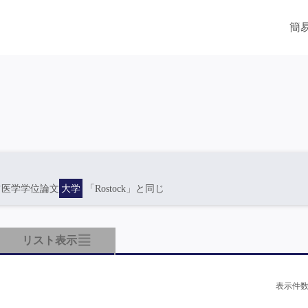
簡
ツ医学学位論文
大学
「Rostock」と同じ
リスト表示
表示件