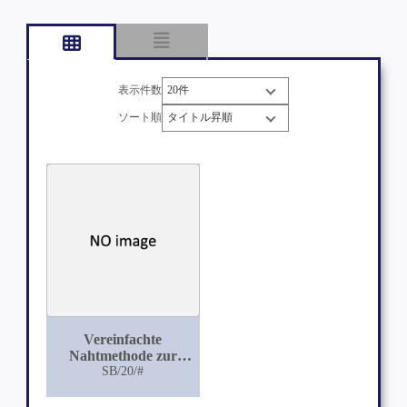
表示件数
ソート順
Vereinfachte
Nahtmethode zur
Vereinigung frischer
SB/20/#
Dammrisse