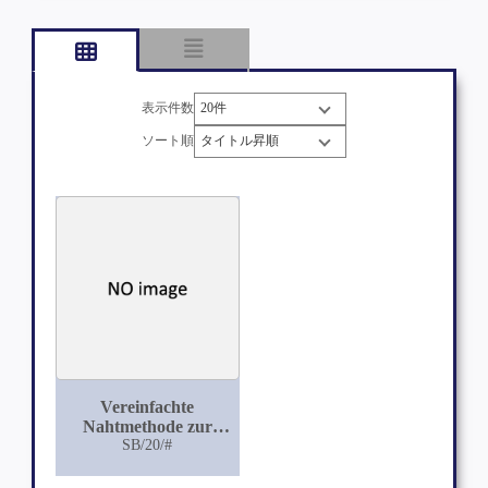
表示件数
ソート順
Vereinfachte
Nahtmethode zur
Vereinigung frischer
SB/20/#
Dammrisse