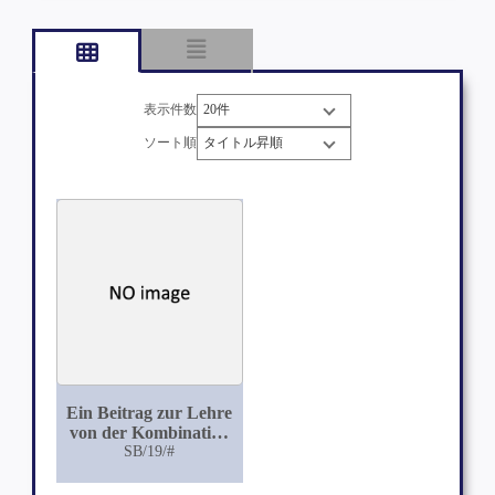
表示件数
ソート順
Ein Beitrag zur Lehre
von der Kombination
des Scheinzwittertums
SB/19/#
mit Neubildungen in
der Genitalsphäre