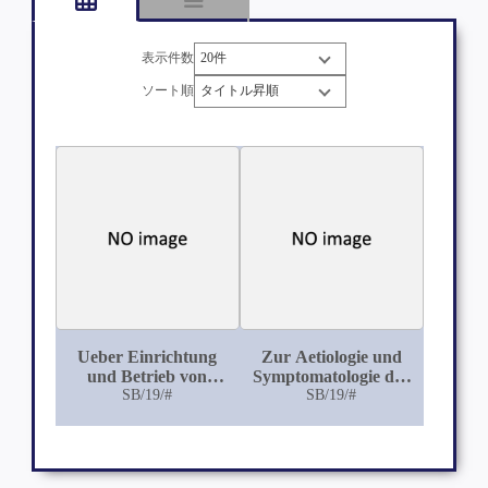
表示件数
ソート順
Ueber Einrichtung
Zur Aetiologie und
und Betrieb von
Symptomatologie der
Feldschlächtereien
SB/19/#
Migräne
SB/19/#
unter besonderer
Berücksichtigung der
Tierseuchenbekämpfung
und der