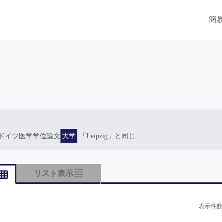
簡
ドイツ医学学位論文
大学
「Leipzig」と同じ
リスト表示
表示件