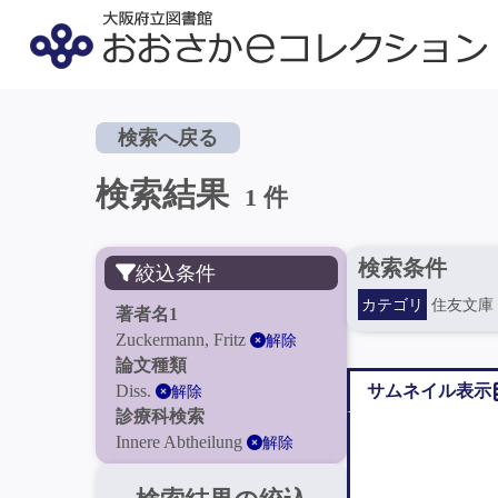
検索へ戻る
検索結果
1 件
検索条件
絞込条件
カテゴリ
住友文庫
著者名1
Zuckermann, Fritz
解除
論文種類
Diss.
サムネイル表示
解除
診療科検索
Innere Abtheilung
解除